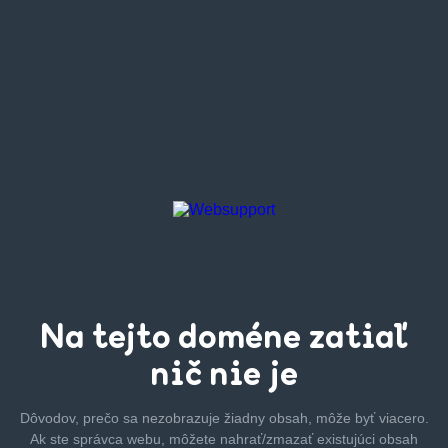
Na tejto
doméne zatiaľ
nič nie je
Dôvodov, prečo sa nezobrazuje žiadny obsah, môže byť
viacero.
Ak ste správca webu, môžete nahrať/zmazať
existujúci obsah