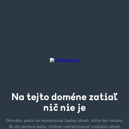
Na tejto
doméne zatiaľ
nič nie je
Dôvodov, prečo sa nezobrazuje žiadny obsah, môže byť
viacero.
Ak ste správca webu, môžete nahrať/zmazať
existujúci obsah