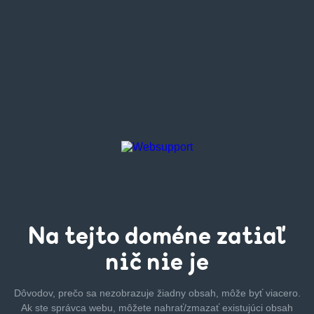
Na tejto
doméne zatiaľ
nič nie je
Dôvodov, prečo sa nezobrazuje žiadny obsah, môže byť
viacero.
Ak ste správca webu, môžete nahrať/zmazať
existujúci obsah