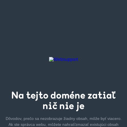
Na tejto
doméne zatiaľ
nič nie je
Dôvodov, prečo sa nezobrazuje žiadny obsah, môže byť
viacero.
Ak ste správca webu, môžete nahrať/zmazať
existujúci obsah