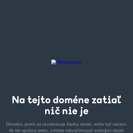
Na tejto
doméne zatiaľ
nič nie je
Dôvodov, prečo sa nezobrazuje žiadny obsah, môže byť
viacero.
Ak ste správca webu, môžete nahrať/zmazať
existujúci obsah