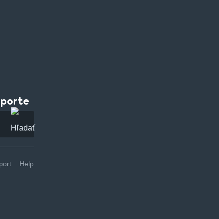
pporte
ort
Help