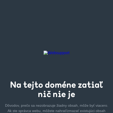
Na tejto
doméne zatiaľ
nič nie je
Dôvodov, prečo sa nezobrazuje žiadny obsah, môže byť
viacero.
Ak ste správca webu, môžete nahrať/zmazať
existujúci obsah