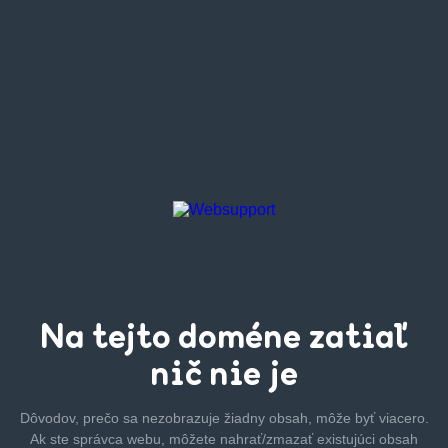
Na tejto
doméne zatiaľ
nič nie je
Dôvodov, prečo sa nezobrazuje žiadny obsah, môže byť
viacero.
Ak ste správca webu, môžete nahrať/zmazať
existujúci obsah