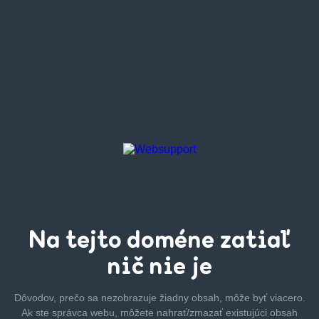
Na tejto
doméne zatiaľ
nič nie je
Dôvodov, prečo sa nezobrazuje žiadny obsah, môže byť
viacero.
Ak ste správca webu, môžete nahrať/zmazať
existujúci obsah