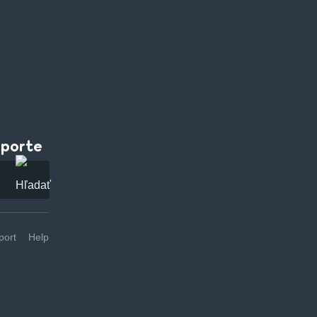
pporte
ort
Help