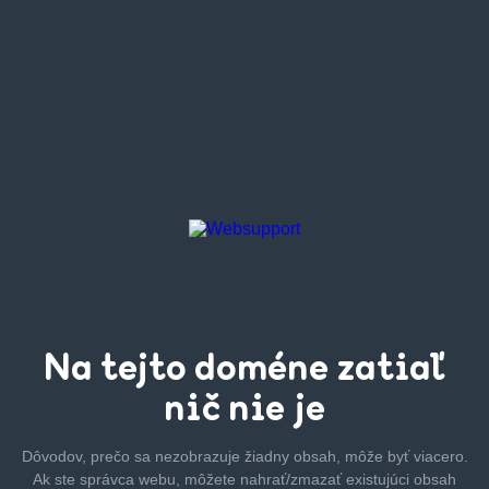
Na tejto
doméne zatiaľ
nič nie je
Dôvodov, prečo sa nezobrazuje žiadny obsah, môže byť
viacero.
Ak ste správca webu, môžete nahrať/zmazať
existujúci obsah