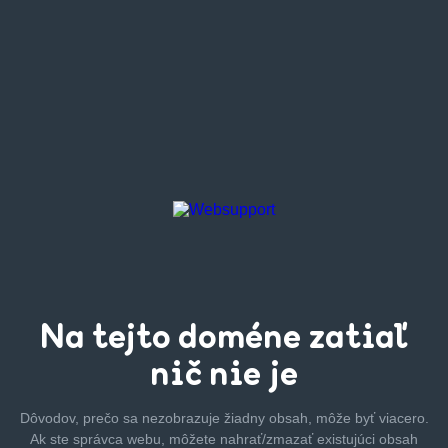
Na tejto
doméne zatiaľ
nič nie je
Dôvodov, prečo sa nezobrazuje žiadny obsah, môže byť
viacero.
Ak ste správca webu, môžete nahrať/zmazať
existujúci obsah