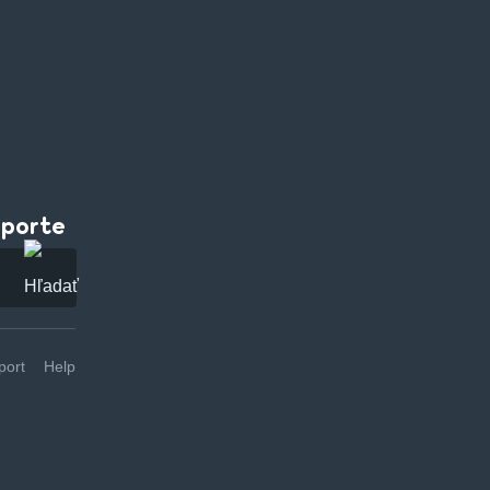
pporte
ort
Help