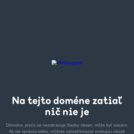
Na tejto
doméne zatiaľ
nič nie je
Dôvodov, prečo sa nezobrazuje žiadny obsah, môže byť
viacero.
Ak ste správca webu, môžete nahrať/zmazať
existujúci obsah